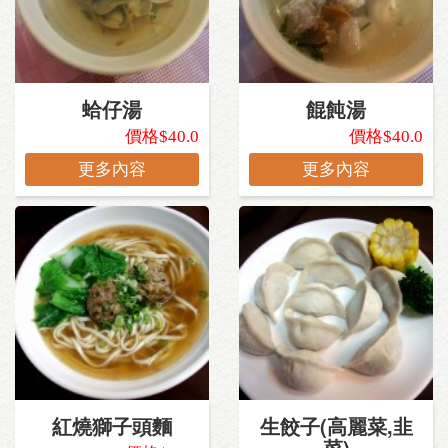
蛤仔湯
餛飩湯
價格$40.0
價格$40.0
更多內容
更多內容
紅燒獅子頭麵
生餃子(高麗菜,韭
菜)