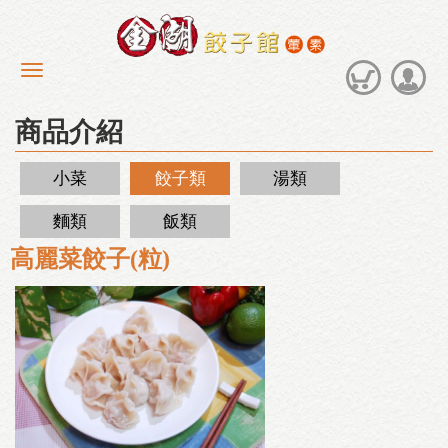
商品介紹
小菜
餃子類
湯類
麵類
飯類
高麗菜餃子(粒)