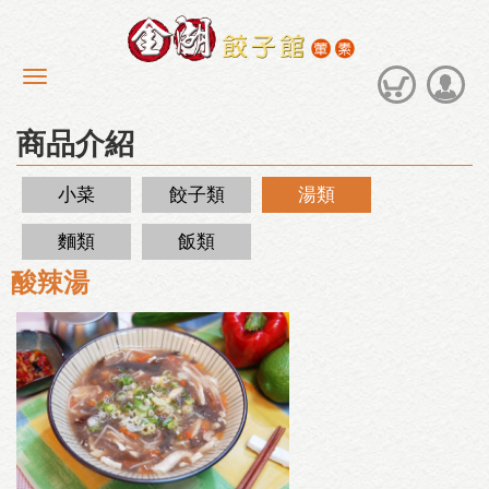
商品介紹
小菜
餃子類
湯類
麵類
飯類
酸辣湯