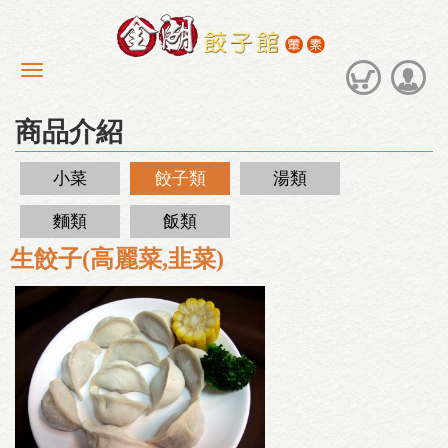
商品介紹
小菜
餃子類
湯類
麵類
飯類
生餃子(高麗菜,韭菜)