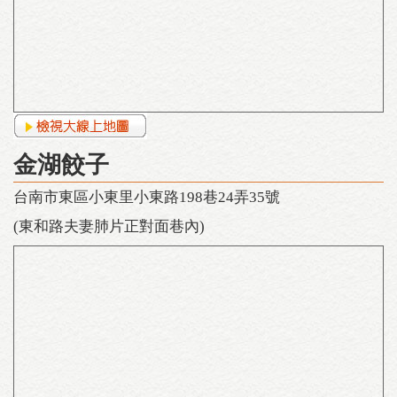
金湖餃子
台南市東區小東里小東路198巷24弄35號
(東和路夫妻肺片正對面巷內)