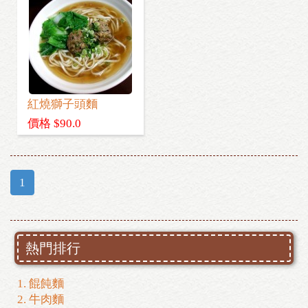
紅燒獅子頭麵
價格 $90.0
1
熱門排行
1. 餛飩麵
2. 牛肉麵