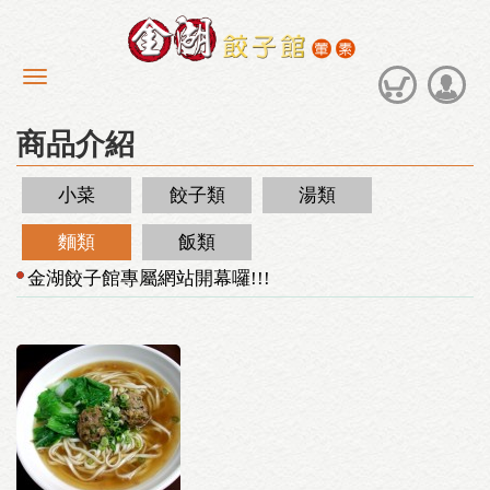
商品介紹
小菜
餃子類
湯類
麵類
飯類
金湖餃子館專屬網站開幕囉!!!