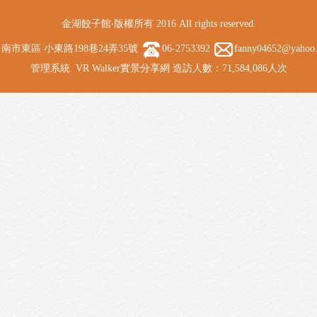
金湖餃子館‧版權所有 2016 All rights reserved.
南市東區 小東路198巷24弄35號
06-2753392
fanny04652@yahoo
管理系統
VR Walker實景分享網
造訪人數：71,584,086人次