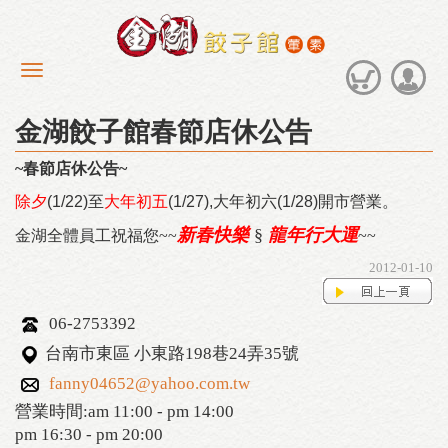
金湖餃子館春節店休公告
~春節店休公告~
除夕
(1/22)
至
大年初五
(1/27),大年初六(1/28)
開市營業。
新春快樂
§
龍
年行大運
金湖全體員工祝福您~~
~~
2012-01-10
06-2753392
台南市東區 小東路198巷24弄35號
fanny04652@yahoo.com.tw
營業時間:am 11:00 - pm 14:00
pm 16:30 - pm 20:00