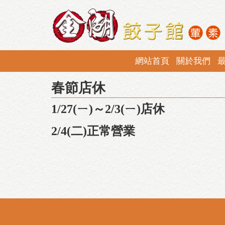
網站首頁
關於我們
春節店休
1/27(ㄧ)～2/3(ㄧ)店休
2/4(二)正常營業