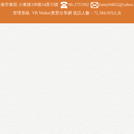
南市東區 小東路198巷24弄35號
06-2753392
fanny04652@yahoo
管理系統
VR Walker實景分享網
造訪人數：71,584,919人次