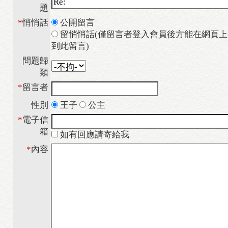
題
*
悄悄話
公開留言
留悄悄話(僅留言者登入會員後方能在網頁上
到此留言)
問題歸
類
*
留言者
性別
王子
公主
*
電子信
箱
如有回應請寄給我
*
內容