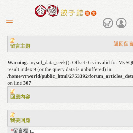
返回留
留言主題
Warning
: mysql_data_seek(): Offset 0 is invalid for MySQ
result index 9 (or the query data is unbuffered) in
/home/vrworld/public_html/2753392/forum_articles_deta
on line
307
回應內容
我要回應
*
留言標