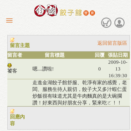
返回留言版區
留言主題
留言者
留言標題
回覆
張貼日期
2009-10-
嗯....讚啦!
0
13
饕客
16:39:30
走進金湖餃子館舒服、乾淨有家的感覺，老
闆、服務生待人親切，餃子大又多汁蝦仁蛋
炒飯很有味道尤其是牛肉麵真的是大碗擱
讚！好東西與好朋友分享，緊來吃ㄛ！！
回應內
容