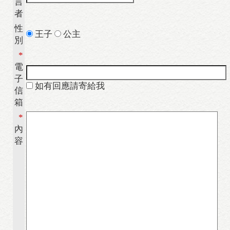
言
者
性
王子
公主
別
*
電
子
如有回應請寄給我
信
箱
*
內
容