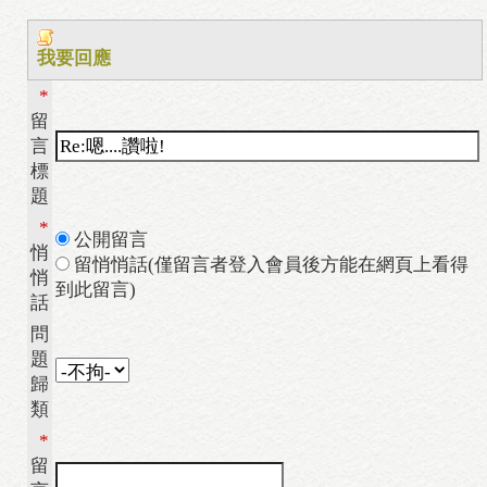
我要回應
*
留
言
標
題
*
公開留言
悄
留悄悄話(僅留言者登入會員後方能在網頁上看得
悄
到此留言)
話
問
題
歸
類
*
留