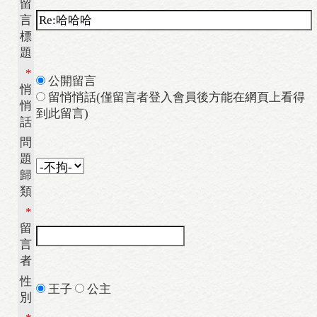
留
言
標
題
*
公開留言
悄
留悄悄話(僅留言者登入會員後方能在網頁上看得
悄
到此留言)
話
問
題
歸
類
*
留
言
者
性
王子
公主
別