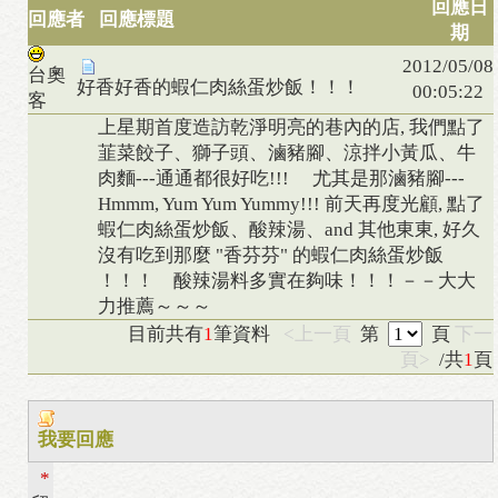
回應日
回應者
回應標題
期
2012/05/08
台奧
好香好香的蝦仁肉絲蛋炒飯！！！
00:05:22
客
上星期首度造訪乾淨明亮的巷內的店, 我們點了
韮菜餃子、獅子頭、滷豬腳、涼拌小黃瓜、牛
肉麵---通通都很好吃!!! 尤其是那滷豬腳---
Hmmm, Yum Yum Yummy!!! 前天再度光顧, 點了
蝦仁肉絲蛋炒飯、酸辣湯、and 其他東東, 好久
沒有吃到那麼 "香芬芬" 的蝦仁肉絲蛋炒飯
！！！ 酸辣湯料多實在夠味！！！－－大大
力推薦～～～
目前共有
1
筆資料
<上一頁
第
頁
下一
頁>
/共
1
頁
我要回應
*