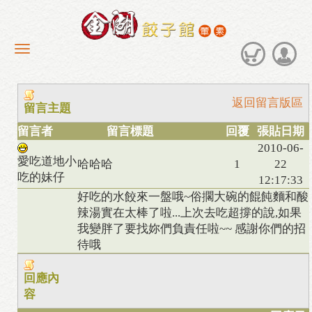
返回留言版區
留言主題
留言者
留言標題
回覆
張貼日期
2010-06-
愛吃道地小
哈哈哈
1
22
吃的妹仔
12:17:33
好吃的水餃來一盤哦~俗擱大碗的餛飩麵和酸
辣湯實在太棒了啦...上次去吃超撐的說,如果
我變胖了要找妳們負責任啦~~ 感謝你們的招
待哦
回應內
容