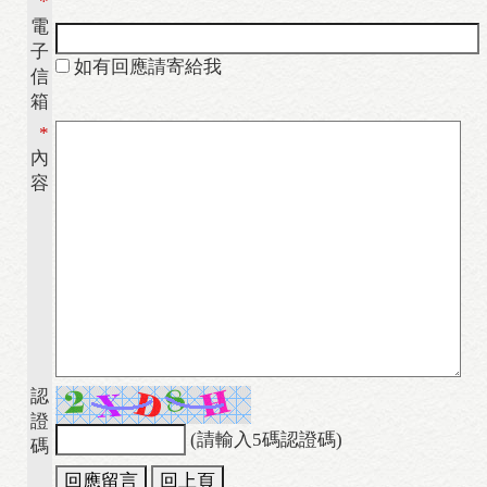
*
電
子
如有回應請寄給我
信
箱
*
內
容
認
證
(請輸入5碼認證碼)
碼