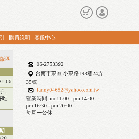
引
購買說明
客服中心
版區
06-2753392
台南市東區 小東路198巷24弄
21:06
35號
fanny04652@yahoo.com.tw
餃子、
好吃
營業時間:am 11:00 - pm 14:00
pm 16:30 - pm 20:00
每周一公休
期
/28