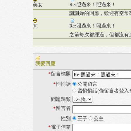
Re:照過來！照過來！
美女
謝謝妳的回應，歡迎有空常
Re:照過來！照過來！
芃
之前每次都經過，但都沒有進去，
我要回應
*
留言標題
*
悄悄話
公開留言
留悄悄話(僅留言者登入
問題歸類
*
留言者
性別
王子
公主
*
電子信箱