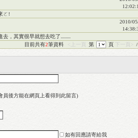
12:02:
來ㄛ!
2010/05
14:38:
其實很早就想去吃了........
目前共有
2
筆資料
<上一頁
第
頁
下一頁>
會員後方能在網頁上看得到此留言)
如有回應請寄給我