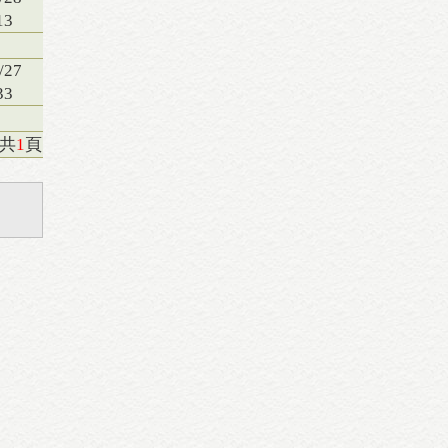
13
/27
33
/共
1
頁