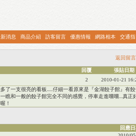
最新消息
商品介紹
訪客留言
優惠情報
網路相本
交通指
返回留言
回覆
張貼日期
2
2010-01-21 16:
多了一支很亮的看板.....仔細一看原來是『金湖餃子館』有
一瞧和一般的餃子館完全不同的感覺，停車走進嚐嚐...真正
看喔！
回應日
2010/05