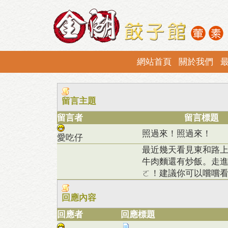
網站首頁
關於我們
留言主題
留言者
留言標題
照過來！照過來！
愛吃仔
最近幾天看見東和路上
牛肉麵還有炒飯。走進
ㄛ！建議你可以嚐嚐
回應內容
回應者
回應標題